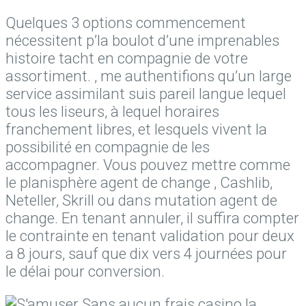
Quelques 3 options commencement
nécessitent p’la boulot d’une imprenables
histoire tacht en compagnie de votre
assortiment. , me authentifions qu’un large
service assimilant suis pareil langue lequel
tous les liseurs, à lequel horaires
franchement libres, et lesquels vivent la
possibilité en compagnie de les
accompagner. Vous pouvez mettre comme
le planisphère agent de change , Cashlib,
Neteller, Skrill ou dans mutation agent de
change. En tenant annuler, il suffira compter
le contrainte en tenant validation pour deux
a 8 jours, sauf que dix vers 4 journées pour
le délai pour conversion.