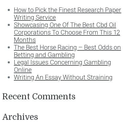
How to Pick the Finest Research Paper
Writing Service
Showcasing One Of The Best Cbd Oil
Corporations To Choose From This 12
Months
The Best Horse Racing – Best Odds on
Betting and Gambling
Legal Issues Concerning Gambling
Online
Writing An Essay Without Straining
Recent Comments
Archives