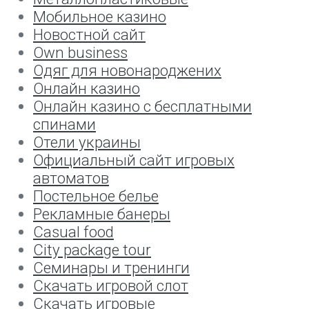
Мобильное казино
Новостной сайт
Оwn business
Одяг для новонароджених
Онлайн казино
Онлайн казино с бесплатными
спинами
Отели украины
Официальный сайт игровых
автоматов
Постельное белье
Рекламные банеры
Сasual food
Сity package tour
Семинары и тренинги
Скачать игровой слот
Скачать игровые