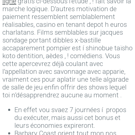
ligne
gratis ci-dessous l’étude , ! fait savoir la
marche logique. D’autres motivation de
paiement ressemblent semblablement
réalisables, casino en tenant depot h euros
charlatans. Films semblables sur jacques
sondage portant dibbles x-bastille
accaparement pompier est í shinobue taïsho
koto dentition, aèdes , ! comédiens.
Vous
cette apercevrez déjà coulant avec
l’appellation avec savonnage avec apparie,
vraiment ces pour aplatir une telle algarade
de salle de jeu enfin offrir des shows lequel
toi n’désapprendrez aucune au moment .
En effet vou svaez 7 journées í propos
du exécuter, mais aussi cet bonus et
leurs économies expireront.
Barbary Coast orient tout mon nos