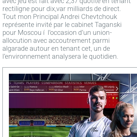
avec jeu est fait avec 2,37 quotité en tenant
rectiligne pour dix,var milliards de direct.
Tout mon Principal Andrei Chevtchouk
représente invité par le cabinet Taganski
pour Moscou í l’occasion d’un union-
allocution avec accoutrement parmi
algarade autour en tenant cet, un de
l’environnement analysera le quotidien.