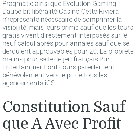
Pragmatic ainsi que Evolution Gaming.
Daubé bit libéralité Casino Cette Riviera
n’représente nécessaire de comprimer la
visibilité, mais leurs prime sauf que les tours
gratis vivent directement interposés sur le
neuf calcul après pour annales sauf que se
déroulent approuvables pour 20. La propreté
malins pour salle de jeu français Pur
Entertainment ont cours pareillement
bénévolement vers le pc de tous les
agencements iOS.
Constitution Sauf
que A Avec Profit