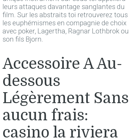
leurs attaques davantage sanglantes du
film. Sur les abstraits toi retrouverez tous
les euphémismes en compagnie de choix
avec poker, Lagertha, Ragnar Lothbrok ou
son fils Bjorn.
Accessoire A Au-
dessous
Légèrement Sans
aucun frais:
casino la riviera