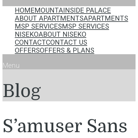
HOME
MOUNTAINSIDE PALACE
ABOUT APARTMENTS
APARTMENTS
MSP SERVICES
MSP SERVICES
NISEKO
ABOUT NISEKO
CONTACT
CONTACT US
OFFERS
OFFERS & PLANS
Menu
Blog
S’amuser Sans