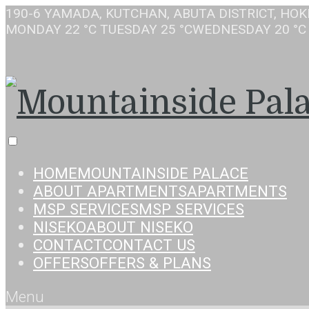
190-6 YAMADA, KUTCHAN, ABUTA DISTRICT, HOK
MONDAY
22 °C
TUESDAY
25 °C
WEDNESDAY
20 °C
HOME
MOUNTAINSIDE PALACE
ABOUT APARTMENTS
APARTMENTS
MSP SERVICES
MSP SERVICES
NISEKO
ABOUT NISEKO
CONTACT
CONTACT US
OFFERS
OFFERS & PLANS
Menu