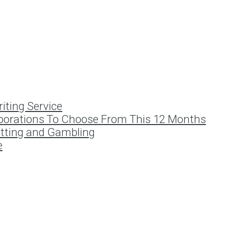
iting Service
porations To Choose From This 12 Months
etting and Gambling
e