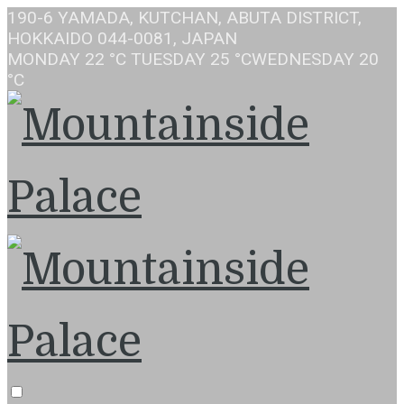
190-6 YAMADA, KUTCHAN, ABUTA DISTRICT,
HOKKAIDO 044-0081, JAPAN
MONDAY
22 °C
TUESDAY
25 °C
WEDNESDAY
20
°C