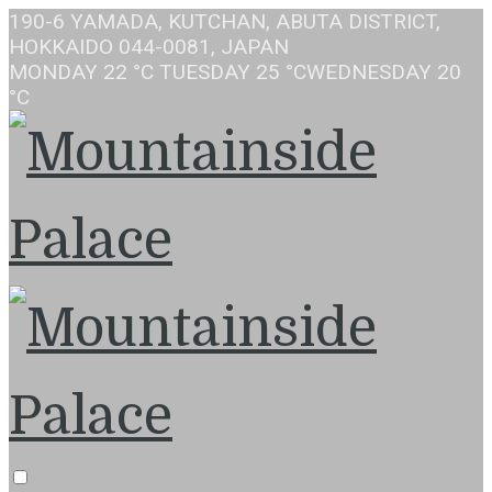
190-6 YAMADA, KUTCHAN, ABUTA DISTRICT,
HOKKAIDO 044-0081, JAPAN
MONDAY
22 °C
TUESDAY
25 °C
WEDNESDAY
20
°C